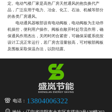
定。电动气楼厂家是高热厂房天然通风的抱负换代产
品，广泛应用于电力、冶金、化工、石油、机械等部分
的各类厂房通风。
电动通风器喉部设有电动阀板，电动阀板为主动停
机操控，便利用户操作。阀板在敞开时起导流作用，确
保通风作用杰出，关闭时闭合紧密，可确保采暖系统按
设计工况正常运行，若厂房含湿量较高，可对喉部阀板
及围板采取保温办法，以防结露。

13804006322
电话：

地址：辽宁省沈阳市大东区东塔街3号139幢202