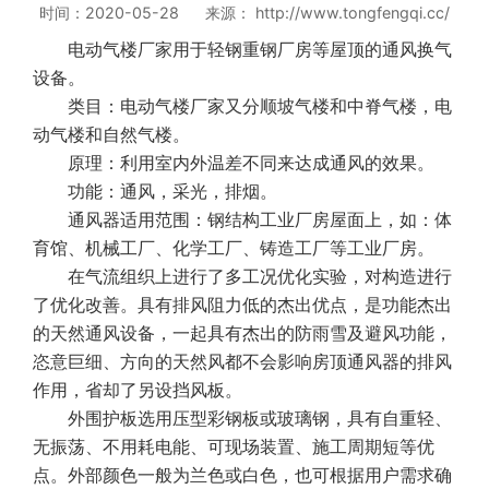
时间：2020-05-28 来源： http://www.tongfengqi.cc/
电动气楼厂家用于轻钢重钢厂房等屋顶的通风换气
设备。
类目：电动气楼厂家又分顺坡气楼和中脊气楼，电
动气楼和自然气楼。
原理：利用室内外温差不同来达成通风的效果。
功能：通风，采光，排烟。
通风器适用范围：钢结构工业厂房屋面上，如：体
育馆、机械工厂、化学工厂、铸造工厂等工业厂房。
在气流组织上进行了多工况优化实验，对构造进行
了优化改善。具有排风阻力低的杰出优点，是功能杰出
的天然通风设备，一起具有杰出的防雨雪及避风功能，
恣意巨细、方向的天然风都不会影响房顶通风器的排风
作用，省却了另设挡风板。
外围护板选用压型彩钢板或玻璃钢，具有自重轻、
无振荡、不用耗电能、可现场装置、施工周期短等优
点。外部颜色一般为兰色或白色，也可根据用户需求确