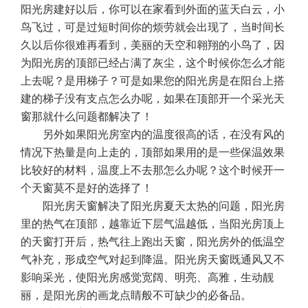
阳光房建好以后，你可以在家看到外面的蓝天白云，小
鸟飞过，可是过短时间你的烦劳就会出现了，当时间长
久以后你很难再看到，美丽的天空和翱翔的小鸟了，因
为阳光房的顶部已经占满了灰尘，这个时候你怎么才能
上去呢？是用梯子？可是如果您的阳光房是在阳台上搭
建的梯子没有支点怎么办呢，如果在顶部开一个采光天
窗那就什么问题都解决了！
另外如果阳光房室内的温度很高的话，在没有风的
情况下热量是向上走的，顶部如果用的是一些保温效果
比较好的材料，温度上不去那怎么办呢？这个时候开一
个天窗莫不是好的选择了！
阳光房天窗解决了阳光房夏天太热的问题，阳光房
里的热气在顶部，越靠近下层气温越低，当阳光房顶上
的天窗打开后，热气往上跑出天窗，阳光房外的低温空
气补充，形成空气对起到降温。阳光房天窗既通风又不
影响采光，使阳光房感觉宽阔、明亮、高雅，生动靓
丽，是阳光房的画龙点睛般不可缺少的必备品。