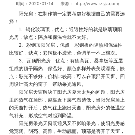
时间：2020-01-14 来源： http://www.rzsjz.com/
阳光房：在制作前一定要考虑好根据自己的需要选
择！
1、钢化玻璃顶，优点：通透性好的就是玻璃顶阳
光房，缺点：隔热和保温性就不太好。
2、彩钢顶阳光房，优点：彩钢板的隔热和保温性
比较好，缺点：彩钢板不透光，色调单一不上档次。
3、瓦顶阳光房，优点：有德高瓦、桑拿板等五层
组成的顶子隔热、保温好、颜色多样外表美观漂亮，缺
点：彩光不够好，价格比较高；可以在顶部开天窗、四
周设计高大的窗子，帮助采光通风。
阳光房天窗解决了阳光房夏天太热的问题，阳光房
里的热气在顶部，越靠近下层气温越低，当阳光房顶上
的天窗打开后，热气往上跑出天窗，阳光房外的低温空
气补充，形成空气对起到降温。
阳光房采光天窗既通风又不影响采光，使阳光房感
觉宽阔、明亮、高雅，生动靓丽。顶部是否开了天窗，