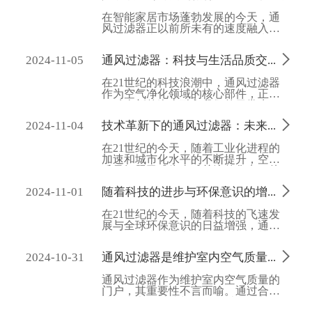
在智能家居市场蓬勃发展的今天，通
风过滤器正以前所未有的速度融入智
能家居生态系统，成为连接健康生活
与未来科技的重要桥梁。这一趋势不

2024-11-05
通风过滤器：科技与生活品质交融的绿色守护者
仅反映了人们对于高品质生活环境的
追求，也体现了科技进步对于改善居
在21世纪的科技浪潮中，通风过滤器
住条件的深远影响。本文将从智能家
作为空气净化领域的核心部件，正以
居的发展趋势、通风过滤器在智能家
一种全新的姿态融入我们的日常生
居中的作用、以及未来融合发展的前
活，成为连接科技与生活品质的重要
景三个方面，深入探讨通风过滤器与

2024-11-04
技术革新下的通风过滤器：未来空气净化领域的核心力量
桥梁。它不仅是科技进步的产物，更
智能家居的紧密关系。
是提升人类居住环境、保障健康生活
在21世纪的今天，随着工业化进程的
的绿色守护者。本文将从科技与生活
加速和城市化水平的不断提升，空气
品质交融的角度，探讨通风过滤器在
质量问题已成为全球关注的焦点。从
现代社会中的重要角色及其未来发
工业排放到汽车尾气，从室内装修污
展。

2024-11-01
随着科技的进步与环保意识的增强，通风过滤器正朝着更高效、更环保、更智能的方向发展
染到室外雾霾，空气质量的恶化不仅
威胁着人类的健康，也对生态环境造
在21世纪的今天，随着科技的飞速发
成了深远的影响。在此背景下，通风
展与全球环保意识的日益增强，通风
过滤器作为空气净化技术的关键组
过滤器作为维护室内空气质量的关键
件，其重要性日益凸显。随着技术的
设备，正经历着一场深刻的变革。从
不断革新与应用的持续深化，通风过

2024-10-31
通风过滤器是维护室内空气质量的关键门户
最初的简单过滤到如今的智能化管
滤器将在未来空气净化领域发挥更加
理，通风过滤器不仅实现了过滤效率
核心且不可替代的作用。
通风过滤器作为维护室内空气质量的
的大幅提升，更在环保与可持续性方
门户，其重要性不言而喻。通过合理
面迈出了坚实的步伐。
选择、定期维护与更换，以及不断探