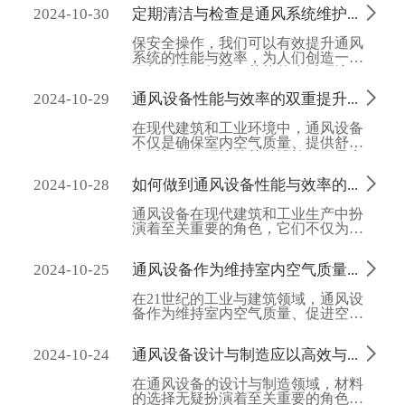
索新技术、新材料的应用，我们可以

2024-10-30
定期清洁与检查是通风系统维护的关键
有效提升室内空气质量，为人们创造
一个更加健康、舒适、安全的生活与
保安全操作，我们可以有效提升通风
工作环境。在未来的日子里，随着科
系统的性能与效率，为人们创造一个
技的不断进步，我们有理由相信，通
更加健康、舒适、节能的生活环境。
风过滤器将发挥更加重要的作用，为
在未来的日子里，随着科技的进步与
构建绿色、可持续的城市环境贡献力

2024-10-29
通风设备性能与效率的双重提升是一项系统工程
环保意识的增强，我们有理由相信，
量。
通风系统的维护与管理将更加智能
在现代建筑和工业环境中，通风设备
化、高效化，为构建绿色、可持续的
不仅是确保室内空气质量、提供舒适
城市环境贡献力量。
生活与工作环境的关键设施，更是实
现节能减排、促进可持续发展的重要

2024-10-28
如何做到通风设备性能与效率的双重提升
一环。通风设备性能与效率的双重提
升，不仅关乎设备本身的技术革新，
通风设备在现代建筑和工业生产中扮
还涉及系统设计、运行管理、维护保
演着至关重要的角色，它们不仅为人
养以及绿色理念的融入等多个层面，
们提供健康、舒适的室内环境，还确
是一项复杂而系统的工程。
保了生产过程的顺利进行。然而，随

2024-10-25
通风设备作为维持室内空气质量、促进空气流通的关键设施是推动行业向绿色、环保方向发展的重要驱动力
着节能减排要求的不断提高，如何提
升通风设备的性能和效率成为了一个
在21世纪的工业与建筑领域，通风设
亟待解决的问题。本文将从系统设计
备作为维持室内空气质量、促进空气
优化、设备维护、科学使用、节能设
流通的关键设施，其设计与制造水平
计以及能效提升策略等多个方面，探
直接关系到人们的健康、舒适度以及
讨如何实现通风设备性能与效率的双

2024-10-24
通风设备设计与制造应以高效与耐用为目标
环境的可持续性。在这一背景下，材
重提升。
料的选择与创新不仅成为提升通风设
在通风设备的设计与制造领域，材料
备性能的关键，更是推动行业向绿
的选择无疑扮演着至关重要的角色。
色、环保方向发展的重要驱动力。