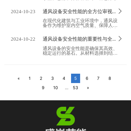
它不仅是设备性能的基础，更是决定
设备能否在恶劣环境中稳定运行、长

2024-10-23
通风设备安全性能的全方位审视与管理策略
久使用的关键因素。随着现代材料科
学的飞速发展，通风设备制造业迎来
在现代化建筑与工业环境中，通风设
了前所未有的变革，一系列高性能、
备作为维护室内空气质量、保障人员
低维护成本的新型材料应运而生，为
健康与生产效率的关键设施，其安全
通风设备的设计与制造注入了新的活
性能的重要性不言而喻。通风设备的
力。

2024-10-22
通风设备安全性能的重要性与全面管理
安全性能，不仅体现在设备自身的坚
固耐用上，更贯穿于设计、制造、安
通风设备的安全性能是确保其高效、
装、调试及后续维护的全过程，是确
稳定运行的基石。从材料选择到结构
保设备高效、稳定运行，以及防范潜
设计，再到电气系统的配置、安装与
在安全风险的核心要素。
调试，以及后续的维护保养，每一个
环节都需精心策划和严格把控。随着
技术的进步和标准的不断更新，通风
设备的安全性能也在不断提升，为人
«
1
2
3
4
5
6
7
8
们提供更加安全、健康、舒适的生活
和工作环境。未来，随着物联网、大
9
10
...
53
»
数据等技术的应用，通风设备的智能
化管理和维护将成为趋势，进一步提
升其安全性能和运行效率，推动行业
的可持续发展。