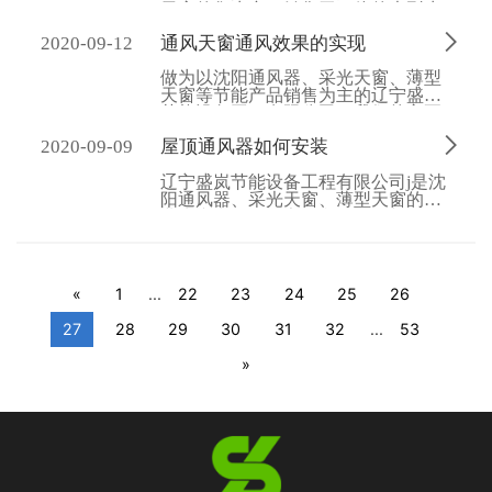
天窗的集生产、销售于一体的大型生
产型企业，给您一个干净的环境，是

2020-09-12
通风天窗通风效果的实现
我们最大的愿望。
做为以沈阳通风器、采光天窗、薄型
天窗等节能产品销售为主的辽宁盛岚
节能设备工程有限公司，我们的主要
目的是给世界留一分清净。

2020-09-09
屋顶通风器如何安装
辽宁盛岚节能设备工程有限公司j是沈
阳通风器、采光天窗、薄型天窗的专
业生产和销售厂家，我们期待与您的
长期合作。
«
1
...
22
23
24
25
26
27
28
29
30
31
32
...
53
»