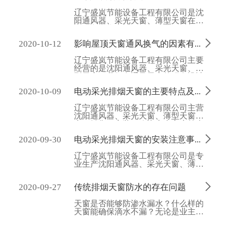
辽宁盛岚节能设备工程有限公司是沈
阳通风器、采光天窗、薄型天窗在辽
宁的主要生产与销售型企业，保证质
量是我们的承诺。

2020-10-12
影响屋顶天窗通风换气的因素有哪些？
辽宁盛岚节能设备工程有限公司主要
经营的是沈阳通风器、采光天窗、薄
型天窗，我们在通风天窗的研发设计
上尽可能的考虑到企业主所在工业厂

2020-10-09
电动采光排烟天窗的主要特点及参数
房的实际天气以及地理区位因素，为
工业厂房量身定制专属通风天窗产
辽宁盛岚节能设备工程有限公司主营
品。
沈阳通风器、采光天窗、薄型天窗生
产、销售、安装，欢迎广大客户前来
洽谈合作！

2020-09-30
电动采光排烟天窗的安装注意事项
辽宁盛岚节能设备工程有限公司是专
业生产沈阳通风器、采光天窗、薄型
天窗的集生产、销售于一体的大型生
产型企业，给您一个干净的环境，是

2020-09-27
传统排烟天窗防水的存在问题
我们最大的愿望。
天窗是否能够防渗水漏水？什么样的
天窗能确保滴水不漏？无论是业主方
还是总承包方，都是最为关心这个问