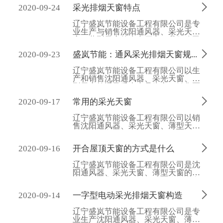
题的。

2020-09-24
采光排烟天窗特点
辽宁盛岚节能设备工程有限公司是专
业生产与销售沈阳通风器、采光天
窗、薄型天窗的生产厂家，我们公司
的宗旨是给客户一份满意，给自己一

2020-09-23
盛岚节能：通风采光排烟天窗规则
方天地。欢迎各界朋友前来洽谈合作
事宜。
辽宁盛岚节能设备工程有限公司以生
产和销售沈阳通风器、采光天窗、薄
型天窗等通风采光产品为主，销售区
域遍及各地。我们的目的是给客户一

2020-09-17
常用的采光天窗
份安心，以技师赢得市场。
辽宁盛岚节能设备工程有限公司以销
售沈阳通风器、采光天窗、薄型天窗
等产品为主。我们愿意为您提供您所
需要的产品并保证质量与安全。

2020-09-16
开合屋顶天窗的方式是什么
辽宁盛岚节能设备工程有限公司是沈
阳通风器、采光天窗、薄型天窗的专
业生产厂家，我们的目的是为广大客
户提供环保节能的绿色产品。

2020-09-14
一字型电动采光排烟天窗构造
辽宁盛岚节能设备工程有限公司是专
业生产沈阳通风器、采光天窗、薄型