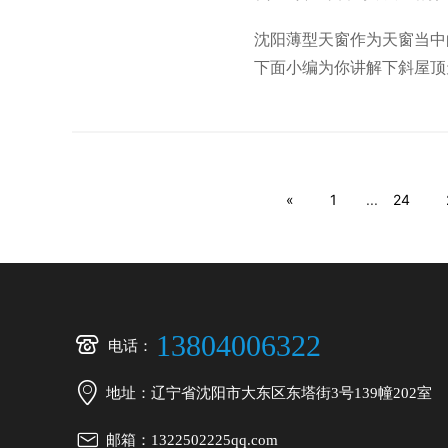
沈阳薄型天窗作为天窗当中
下面小编为你讲解下斜屋顶
上的人来说，在斜屋顶上安
«
1
...
24

13804006322
电话：

地址：辽宁省沈阳市大东区东塔街3号139幢202室

邮箱：1322502225qq.com