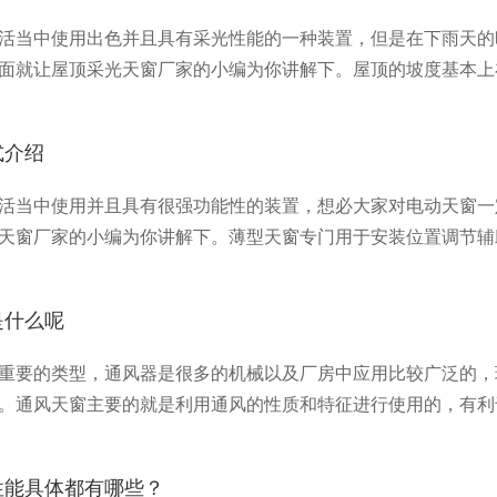
活当中使用出色并且具有采光性能的一种装置，但是在下雨天的
面就让屋顶采光天窗厂家的小编为你讲解下。屋顶的坡度基本上在1
的坡度，该坡度的屋面顶面应力减小，便于屋面排水。
式介绍
活当中使用并且具有很强功能性的装置，想必大家对电动天窗一
天窗厂家的小编为你讲解下。薄型天窗专门用于安装位置调节辅
动开门器时，
是什么呢
重要的类型，通风器是很多的机械以及厂房中应用比较广泛的，
。通风天窗主要的就是利用通风的性质和特征进行使用的，有利
一个比较好的环境。对于通风天窗来讲现在的使用量也是比较大
通风器的基本的原理是什么呢?
性能具体都有哪些？