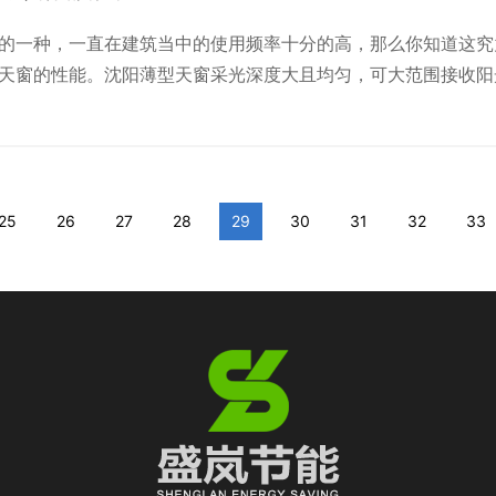
的一种，一直在建筑当中的使用频率十分的高，那么你知道这究
天窗的性能。沈阳薄型天窗采光深度大且均匀，可大范围接收阳
装天窗可以方便独立复式房间和联体复式结构房间的使用面积，
25
26
27
28
29
30
31
32
33