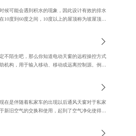
时候可能会遇到积水的现象，因此设计有效的排水
0度到60度之间，10度以上的屋顶称为坡屋顶天

定不陌生吧，那么你知道电动天窗的远程操控方式
助机构，用于输入移动、移动或远离控制源。例

现在是伴随着私家车的出现以后通风天窗对于私家
于新旧空气的交换和使用，起到了空气净化使得室
的，市场也是比较广泛的。对于它的使用大家不得
