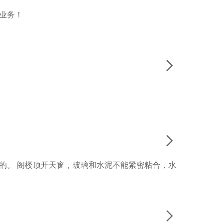
业务！


的。 阁楼顶开天窗，玻璃和水泥不能紧密粘合，水
